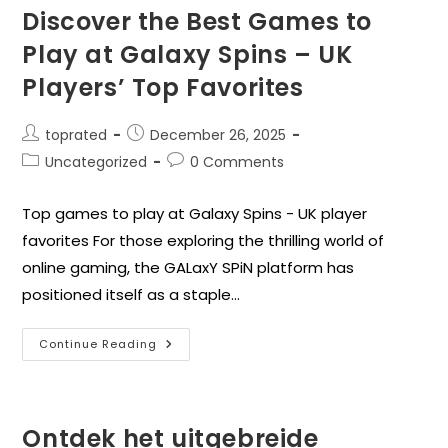
Casino:
Discover the Best Games to
Een
Betrouwbare
Play at Galaxy Spins – UK
Gids
Players’ Top Favorites
Post
Post
toprated
December 26, 2025
author:
published:
Post
Post
Uncategorized
0 Comments
category:
comments:
Top games to play at Galaxy Spins - UK player
favorites For those exploring the thrilling world of
online gaming, the GALaxY SPiN platform has
positioned itself as a staple…
Discover
Continue Reading
The
Best
Games
To
Play
At
Ontdek het uitgebreide
Galaxy