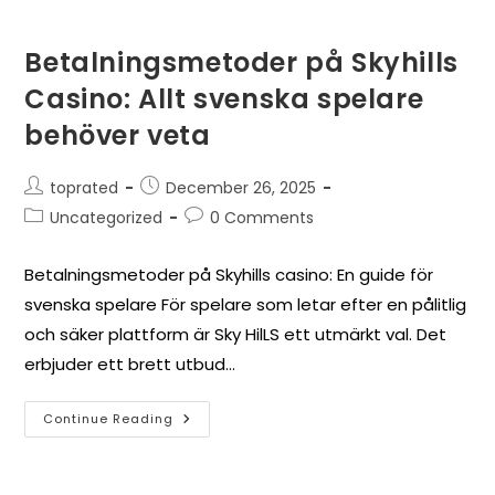
Payment
Methods
Reviewed
For
Betalningsmetoder på Skyhills
BetAlice
–
Casino: Allt svenska spelare
A
Detailed
behöver veta
Analysis
Post
Post
toprated
December 26, 2025
author:
published:
Post
Post
Uncategorized
0 Comments
category:
comments:
Betalningsmetoder på Skyhills casino: En guide för
svenska spelare För spelare som letar efter en pålitlig
och säker plattform är Sky HilLS ett utmärkt val. Det
erbjuder ett brett utbud…
Betalningsmetoder
Continue Reading
På
Skyhills
Casino:
Allt