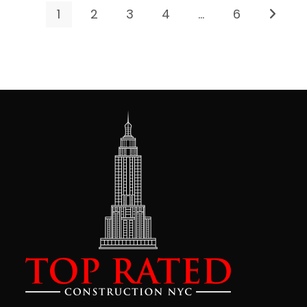
Sie
1
2
3
4
…
6
Go to t
Wissen
Müssen