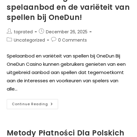
Spins
spelaanbod en de variëteit van
–
UK
spellen bij OneDun!
Players’
Top
Favorites
Post
Post
toprated
December 26, 2025
author:
published:
Post
Post
Uncategorized
0 Comments
category:
comments:
Spelaanbod en variëteit van spellen bij OneDun Bij
OneDun Casino kunnen gebruikers genieten van een
uitgebreid aanbod aan spellen dat tegemoetkomt
aan de interesses en voorkeuren van spelers van
alle…
Ontdek
Continue Reading
Het
Uitgebreide
Spelaanbod
En
De
Variëteit
Metody Płatności Dla Polskich
Van